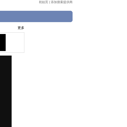
初始页
|
添加搜索提供商
更多