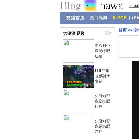
视频首页
热门视频
|
|
K-POP
|
iP
首页
>>
前
大猩猩 视频
更多
知否知否
应是绿肥
红瘦
LOL主播
坑爹碉堡
集锦
知否知否
应是绿肥
红瘦
知否知否
应是绿肥
红瘦