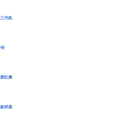
役三代机
奇径
绿肥红瘦
一款武器