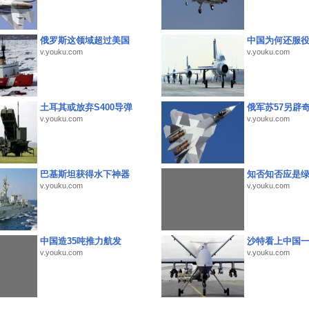
俄罗斯这领域超过美国
中国为何还服
v.youku.com
v.youku.com
土耳其或放弃S400导弹
俄军苏57另辟
v.youku.com
v.youku.com
巴基斯坦获得水下神器
知否知否应是
v.youku.com
v.youku.com
中国造35吨推力航发
沙特看上中国
v.youku.com
v.youku.com