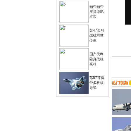
知否知否
应是绿肥
红瘦
苏47金雕
战机前世
今生
国产天鹰
隐身战机
亮相
苏57可携
热门视频
带多枚核
导弹