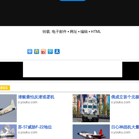
转载:
电子邮件
•
网址
•
编辑
•
HTML
潜艇最怕反潜巡逻机
俄成立首个北
v.youku.com
v.youku.com
苏-57威胁F-22地位
日心神战机大
v.youku.com
v.youku.com