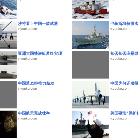
沙特看上中国一款武器
巴基斯坦获得
v.youku.com
v.youku.com
亚洲大国核潜艇梦终实现
知否知否应是
v.youku.com
v.youku.com
中国造35吨推力航发
中国为何还服
v.youku.com
v.youku.com
中国航天完成壮举
美国要涨“保护
v.youku.com
v.youku.com