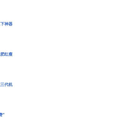
水下神器
绿肥红瘦
役三代机
费”