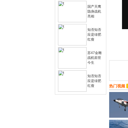
国产天鹰
隐身战机
亮相
知否知否
应是绿肥
红瘦
苏47金雕
战机前世
今生
知否知否
应是绿肥
红瘦
热门视频