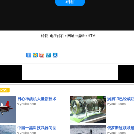
转载:
电子邮件
•
网址
•
编辑
•
HTML
日心神战机大量新技术
涡扇13已经成功
v.youku.com
v.youku.com
中国一黑科技武器问世
俄罗斯这领域
v.youku.com
v.youku.com