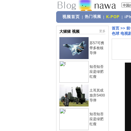
视频首页
热门视频
|
|
K-POP
|
iP
首页
>>
前
大猩猩 视频
更多
色球 电视
苏57可携
带多枚核
导弹
知否知否
应是绿肥
红瘦
土耳其或
放弃S400
导弹
知否知否
应是绿肥
红瘦