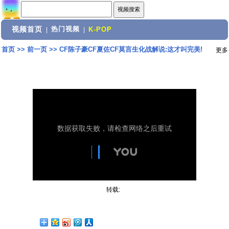
视频首页
热门视频
|
|
K-POP
首页
>>
前一页
>>
CF陈子豪CF夏佐CF莫言生化战解说:这才叫完美!
更多
转载: