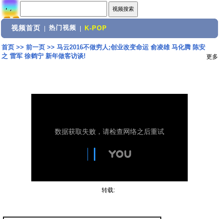
视频首页
热门视频
|
|
K-POP
首页
>>
前一页
>>
马云2016不做穷人;创业改变命运 俞凌雄 马化腾 陈安
之 雷军 徐鹤宁 新年做客访谈!
更多
转载: