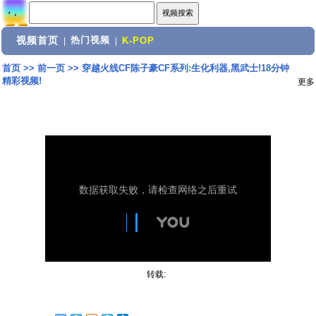
视频首页
热门视频
|
|
K-POP
首页
>>
前一页
>>
穿越火线CF陈子豪CF系列:生化利器,黑武士!18分钟
精彩视频!
更多
转载: