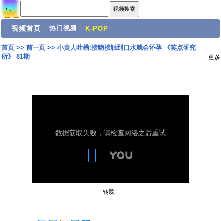
视频首页
热门视频
|
|
K-POP
首页
>>
前一页
>>
小黄人吐槽:接吻接触到口水就会怀孕 《笑点研究
所》 81期
更多
转载: