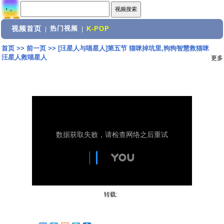
视频首页
热门视频
|
|
K-POP
首页
>>
前一页
>>
[汪星人与喵星人]第五节 猫咪掉坑里,狗狗智慧救猫咪
汪星人救喵星人
更多
转载: