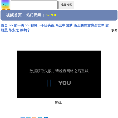
视频首页
热门视频
|
|
K-POP
首页
>>
前一页
>>
视频: -今日头条:马云中国梦:谈互联网震惊全世界 梁
凯恩 陈安之 徐鹤宁
更多
转载: