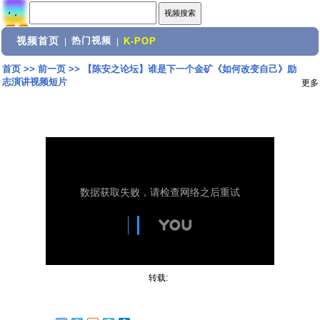
视频首页
热门视频
|
|
K-POP
首页
>>
前一页
>>
【陈安之论坛】谁是下一个金矿《如何改变自己》励
志演讲视频短片
更多
转载: