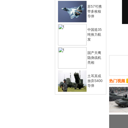
苏57可携
带多枚核
导弹
中国造35
吨推力航
发
国产天鹰
隐身战机
亮相
土耳其或
热门视频
放弃S400
导弹