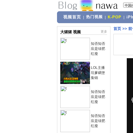
视频首页
热门视频
|
|
K-POP
|
iP
首页
>>
前
大猩猩 视频
更多
知否知否
应是绿肥
红瘦
LOL主播
坑爹碉堡
集锦
知否知否
应是绿肥
红瘦
知否知否
应是绿肥
红瘦