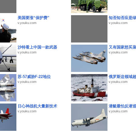
美国要涨“保护费”
知否知否应是
v.youku.com
v.youku.com
沙特看上中国一款武器
又有国家想买
v.youku.com
v.youku.com
苏-57威胁F-22地位
俄罗斯这领域
v.youku.com
v.youku.com
日心神战机大量新技术
潜艇最怕反潜
v.youku.com
v.youku.com