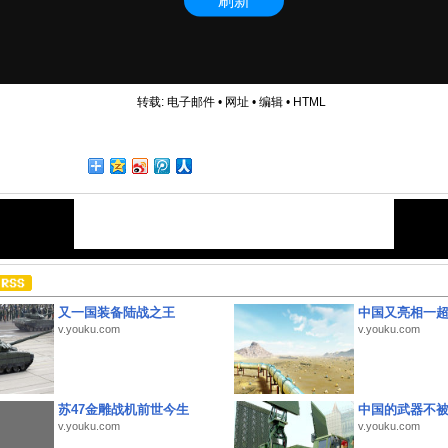
转载:
电子邮件
•
网址
•
编辑
•
HTML
又一国装备陆战之王
中国又亮相一
v.youku.com
v.youku.com
苏47金雕战机前世今生
中国的武器不被
v.youku.com
v.youku.com