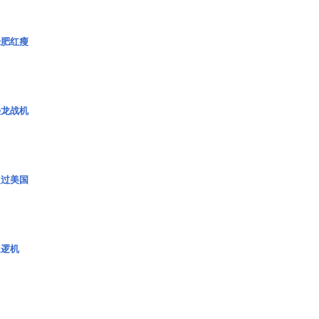
绿肥红瘦
枭龙战机
超过美国
巡逻机