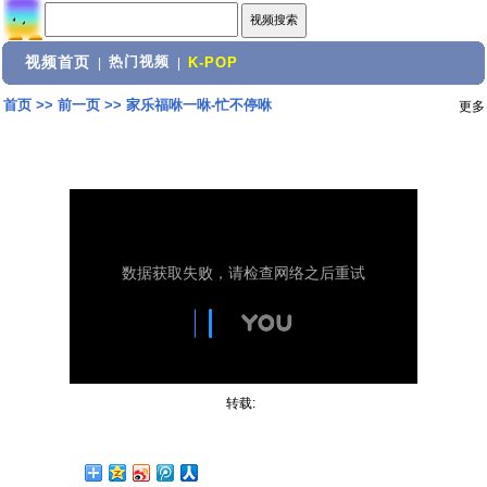
视频首页
热门视频
|
|
K-POP
首页
>>
前一页
>>
家乐福咻一咻-忙不停咻
更多
转载: