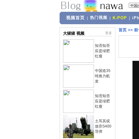
视频首页
热门视频
|
|
K-POP
|
iP
首页
>>
前
大猩猩 视频
更多
知否知否
应是绿肥
红瘦
中国造35
吨推力航
发
知否知否
应是绿肥
红瘦
土耳其或
放弃S400
导弹