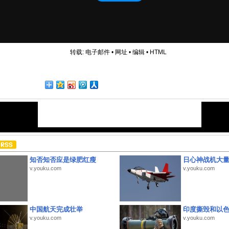
转载:
电子邮件
•
网址
•
编辑
•
HTML
知否知否应是绿肥红瘦
日心神战机大
v.youku.com
v.youku.com
中国航天完成壮举
印度撕毁和以
v.youku.com
v.youku.com