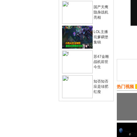
国产天鹰
隐身战机
亮相
LOL主播
坑爹碉堡
集锦
苏47金雕
战机前世
今生
知否知否
热门视频
应是绿肥
红瘦