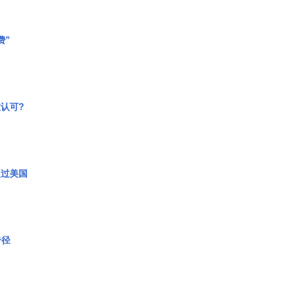
费”
认可?
超过美国
奇径