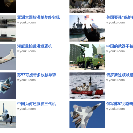
亚洲大国核潜艇梦终实现
美国要涨“保护
v.youku.com
v.youku.com
潜艇最怕反潜巡逻机
中国的武器不被
v.youku.com
v.youku.com
苏57可携带多枚核导弹
俄罗斯这领域
v.youku.com
v.youku.com
中国为何还服役三代机
俄军苏57另辟
v.youku.com
v.youku.com