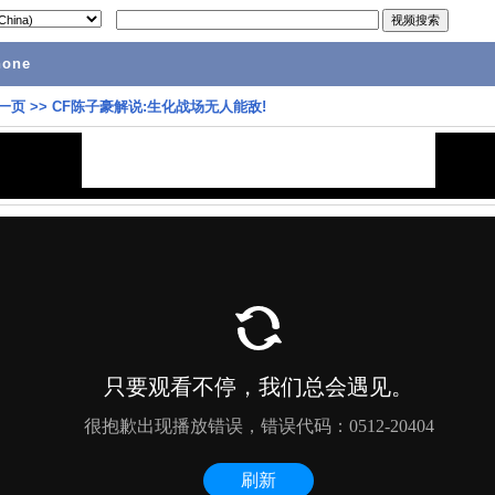
hone
一页
>>
CF陈子豪解说:生化战场无人能敌!