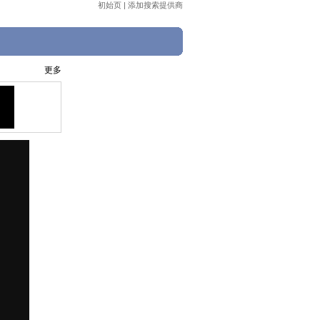
初始页
|
添加搜索提供商
更多