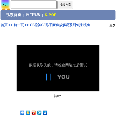
视频首页
热门视频
|
|
K-POP
首页
>>
前一页
>>
CF枪神CF陈子豪奔放解说系列:幻影光剑!
更多
转载: