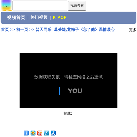
视频首页
热门视频
|
|
K-POP
首页
>>
前一页
>>
普天同乐--葛荟婕,龙梅子《忘了他》温情暖心
更多
转载: