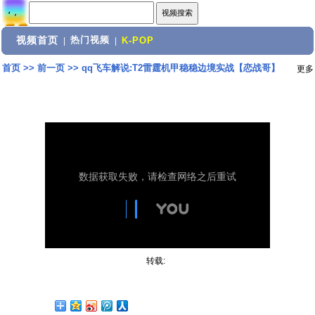
视频首页
热门视频
|
|
K-POP
首页
>>
前一页
>>
qq飞车解说:T2雷霆机甲稳稳边境实战【恋战哥】
更多
转载: