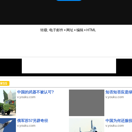
转载:
电子邮件
•
网址
•
编辑
•
HTML
中国的武器不被认可?
知否知否应是
v.youku.com
v.youku.com
俄军苏57另辟奇径
中国为何还服
v.youku.com
v.youku.com