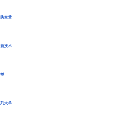
极防空营
量新技术
壮举
色列大单