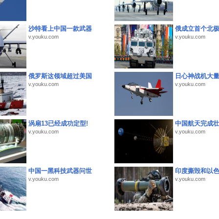
沙特看上中国一款武器
俄成立首个北
v.youku.com
v.youku.com
俄罗斯这领域超过美国
日心神战机大
v.youku.com
v.youku.com
涡扇13已经成功定型!
中国航天完成
v.youku.com
v.youku.com
中国一黑科技武器问世
印度撕毁和以
v.youku.com
v.youku.com