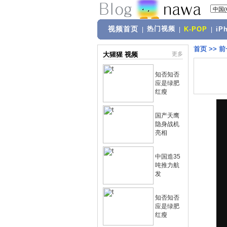
视频首页
热门视频
|
|
K-POP
|
iP
首页
>>
前
大猩猩 视频
更多
知否知否
应是绿肥
红瘦
国产天鹰
隐身战机
亮相
中国造35
吨推力航
发
知否知否
应是绿肥
红瘦