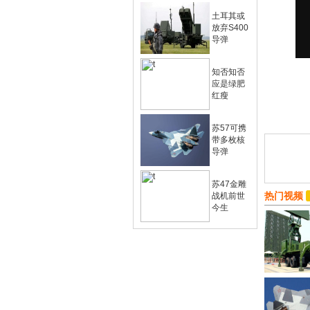
土耳其或
放弃S400
导弹
知否知否
应是绿肥
红瘦
苏57可携
带多枚核
导弹
苏47金雕
热门视频
战机前世
今生