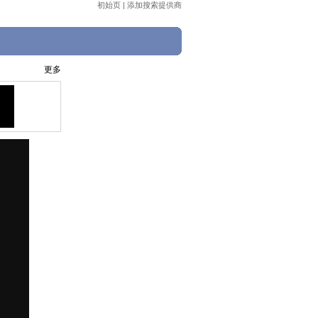
初始页
|
添加搜索提供商
更多