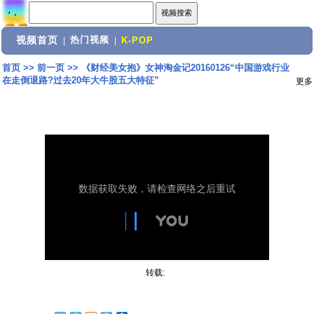
视频首页
热门视频
|
|
K-POP
首页
>>
前一页
>>
《财经美女抱》女神淘金记20160126“中国游戏行业
在走倒退路?过去20年大牛股五大特征”
更多
转载: