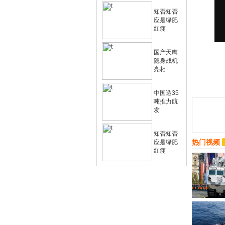
知否知否
应是绿肥
红瘦
国产天鹰
隐身战机
亮相
中国造35
吨推力航
发
知否知否
热门视频
应是绿肥
红瘦