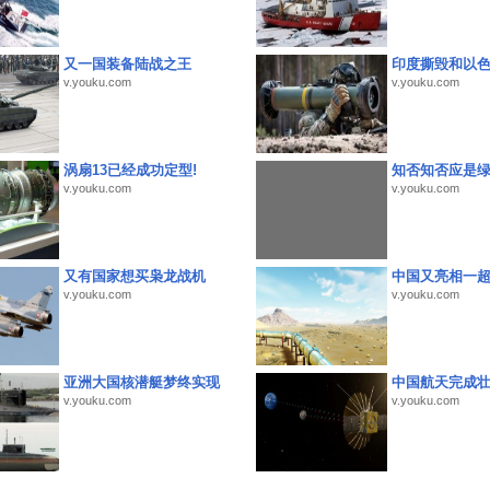
又一国装备陆战之王
印度撕毁和以
v.youku.com
v.youku.com
涡扇13已经成功定型!
知否知否应是
v.youku.com
v.youku.com
又有国家想买枭龙战机
中国又亮相一
v.youku.com
v.youku.com
亚洲大国核潜艇梦终实现
中国航天完成
v.youku.com
v.youku.com