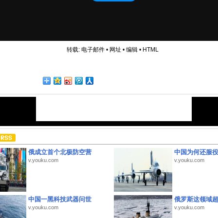
转载:
电子邮件
•
网址
•
编辑
•
HTML
俄成立首个北极防空营
中国为何还服
v.youku.com
v.youku.com
中国一黑科技武器问世
俄罗斯这领域
v.youku.com
v.youku.com