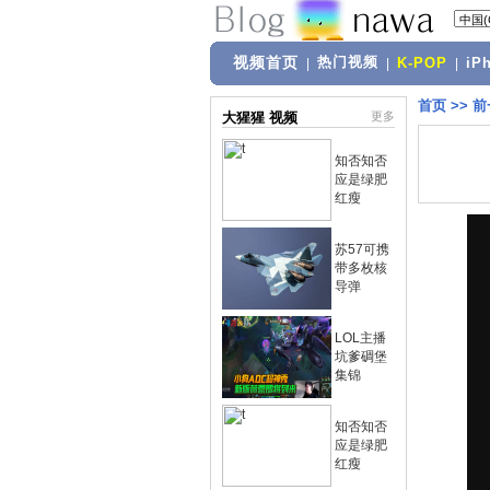
视频首页
热门视频
|
|
K-POP
|
iP
首页
>>
前
大猩猩 视频
更多
知否知否
应是绿肥
红瘦
苏57可携
带多枚核
导弹
LOL主播
坑爹碉堡
集锦
知否知否
应是绿肥
红瘦