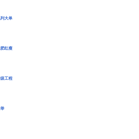
色列大单
绿肥红瘦
超级工程
壮举