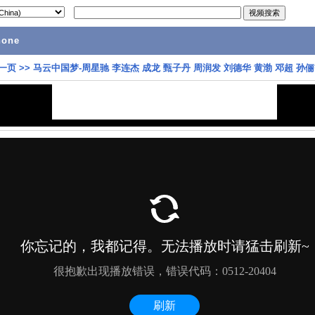
hone
一页
>>
马云中国梦-周星驰 李连杰 成龙 甄子丹 周润发 刘德华 黄渤 邓超 孙