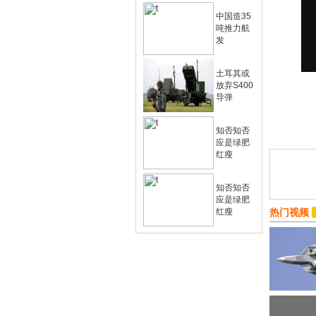
中国造35
吨推力航
发
土耳其或
放弃S400
导弹
知否知否
应是绿肥
红瘦
知否知否
应是绿肥
红瘦
热门视频