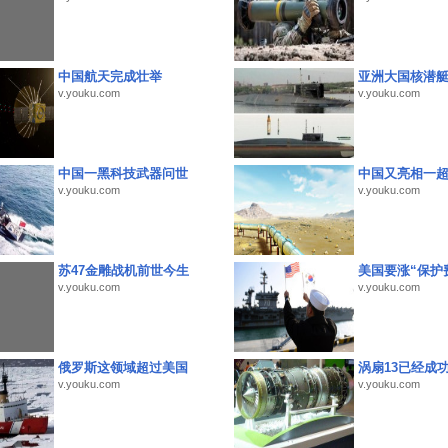
中国航天完成壮举
亚洲大国核潜
v.youku.com
v.youku.com
中国一黑科技武器问世
中国又亮相一
v.youku.com
v.youku.com
苏47金雕战机前世今生
美国要涨“保护
v.youku.com
v.youku.com
俄罗斯这领域超过美国
涡扇13已经成功
v.youku.com
v.youku.com