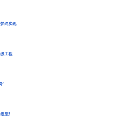
艇梦终实现
超级工程
费”
定型!