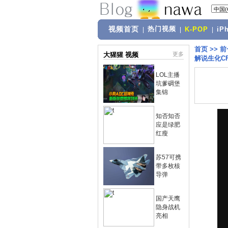
视频首页
热门视频
|
|
K-POP
|
iP
首页
>>
前
大猩猩 视频
更多
解说生化C
LOL主播
坑爹碉堡
集锦
知否知否
应是绿肥
红瘦
苏57可携
带多枚核
导弹
国产天鹰
隐身战机
亮相