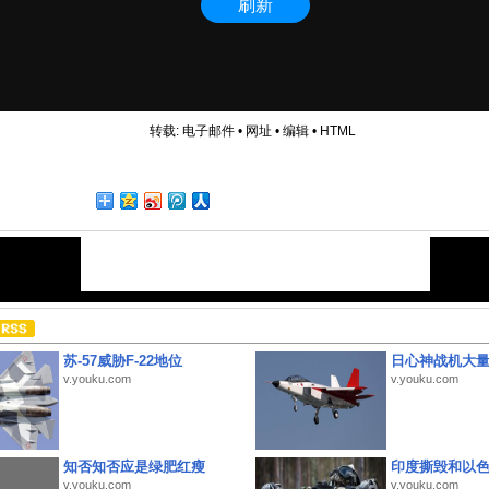
转载:
电子邮件
•
网址
•
编辑
•
HTML
苏-57威胁F-22地位
日心神战机大
v.youku.com
v.youku.com
知否知否应是绿肥红瘦
印度撕毁和以
v.youku.com
v.youku.com