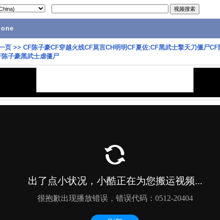
hone
一页
>>
CF陈子豪CF穿越火线CF莫言CH明明CF夏佐:CF黑武士擎天刀僵尸C
F陈子豪黑武士虐僵尸