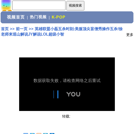
视频首页
热门视频
|
|
K-POP
首页
>>
前一页
>>
英雄联盟小磊五杀时刻:美服顶尖盲僧秀操作五杀!徐
老师来巡山解说JY解说LOL超级小智
更多
转载: