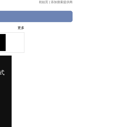
初始页
|
添加搜索提供商
更多