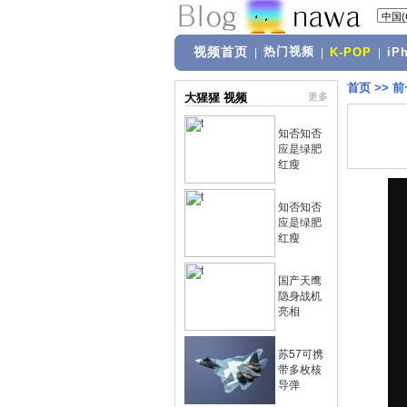
视频首页
热门视频
|
|
K-POP
|
iP
首页
>>
前
大猩猩 视频
更多
知否知否
应是绿肥
红瘦
知否知否
应是绿肥
红瘦
国产天鹰
隐身战机
亮相
苏57可携
带多枚核
导弹