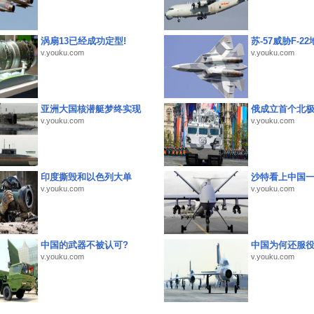
涡扇13已经成功定型!
苏-57威胁F-2
v.youku.com
v.youku.com
亚洲大国核潜艇梦终实现
俄成立首个北
v.youku.com
v.youku.com
印度撕毁和以色列大单
沙特看上中国
v.youku.com
v.youku.com
中国的武器不被认可?
中国为何还服
v.youku.com
v.youku.com