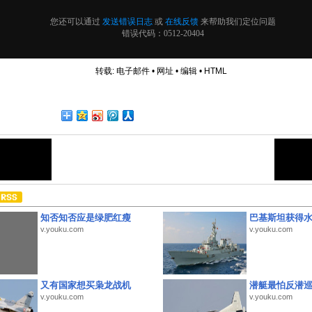
转载:
电子邮件
•
网址
•
编辑
•
HTML
知否知否应是绿肥红瘦
巴基斯坦获得
v.youku.com
v.youku.com
又有国家想买枭龙战机
潜艇最怕反潜
v.youku.com
v.youku.com