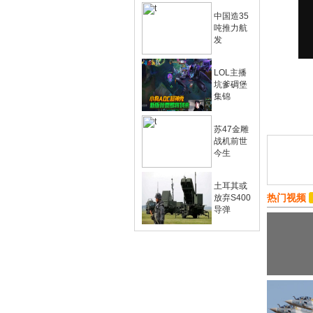
中国造35
吨推力航
发
LOL主播
坑爹碉堡
集锦
苏47金雕
战机前世
今生
土耳其或
热门视频
放弃S400
导弹