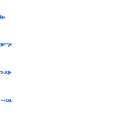
2地位
极防空营
一款武器
役三代机