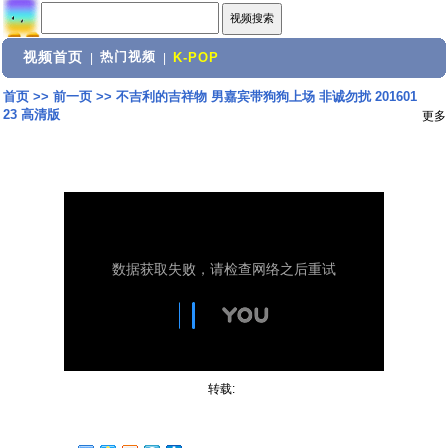
视频首页
热门视频
|
|
K-POP
首页
>>
前一页
>>
不吉利的吉祥物 男嘉宾带狗狗上场 非诚勿扰 201601
23 高清版
更多
转载: