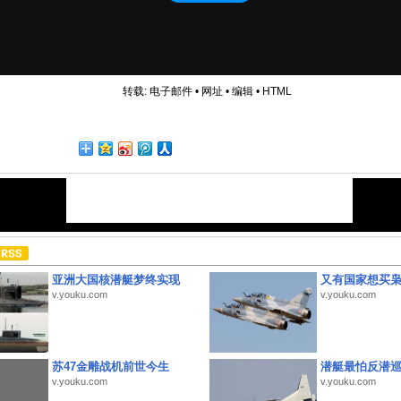
转载:
电子邮件
•
网址
•
编辑
•
HTML
亚洲大国核潜艇梦终实现
又有国家想买
v.youku.com
v.youku.com
苏47金雕战机前世今生
潜艇最怕反潜
v.youku.com
v.youku.com