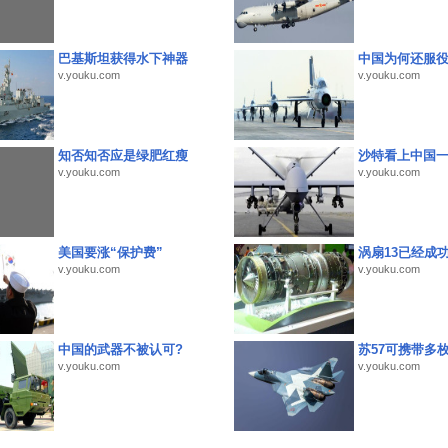
巴基斯坦获得水下神器
中国为何还服
v.youku.com
v.youku.com
知否知否应是绿肥红瘦
沙特看上中国
v.youku.com
v.youku.com
美国要涨“保护费”
涡扇13已经成功
v.youku.com
v.youku.com
中国的武器不被认可?
苏57可携带多
v.youku.com
v.youku.com