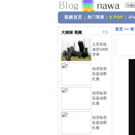
视频首页
热门视频
|
|
K-POP
|
iP
首页
>>
前
大猩猩 视频
更多
土耳其或
放弃S400
导弹
知否知否
应是绿肥
红瘦
知否知否
应是绿肥
红瘦
知否知否
应是绿肥
红瘦