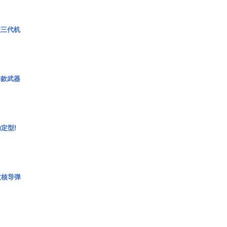
役三代机
一款武器
定型!
枚核导弹