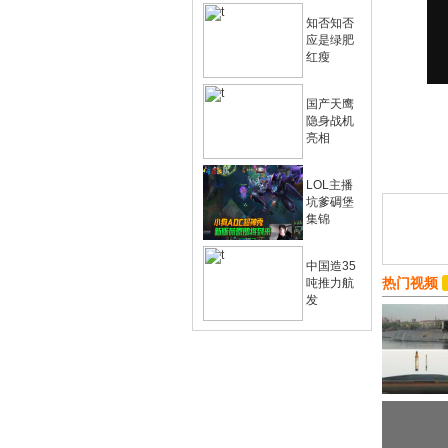
知否知否
应是绿肥
红瘦
国产天鹰
隐身战机
亮相
LOL主播
坑爹碉堡
集锦
中国造35
热门视频
吨推力航
发