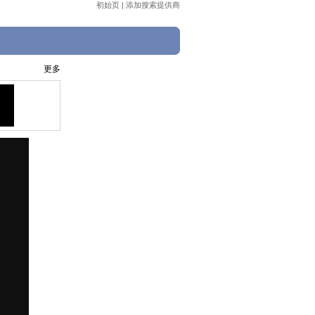
初始页
|
添加搜索提供商
更多