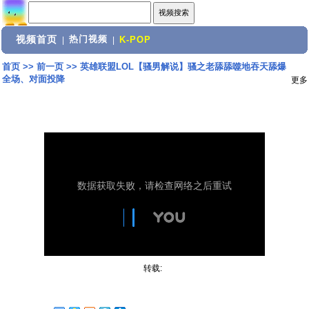
视频首页
热门视频
|
|
K-POP
首页
>>
前一页
>>
英雄联盟LOL【骚男解说】骚之老舔舔噬地吞天舔爆
全场、对面投降
更多
转载: