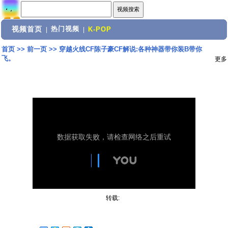
视频首页
热门视频
|
|
K-POP
首页
>>
前一页
>>
穿越火线CF陈子豪CF解说:各种神器带你装B带你
飞。
更多
转载: