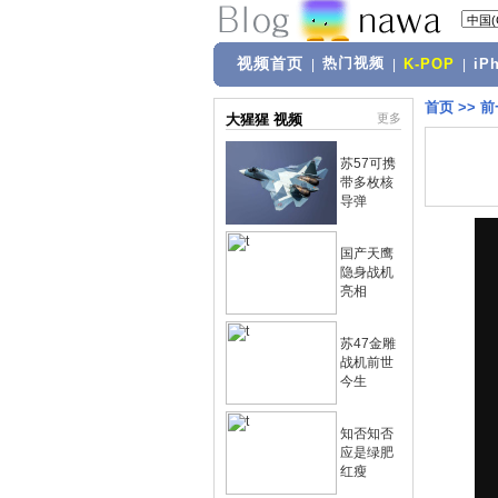
视频首页
热门视频
|
|
K-POP
|
iP
首页
>>
前
大猩猩 视频
更多
苏57可携
带多枚核
导弹
国产天鹰
隐身战机
亮相
苏47金雕
战机前世
今生
知否知否
应是绿肥
红瘦