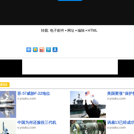
转载:
电子邮件
•
网址
•
编辑
•
HTML
苏-57威胁F-22地位
美国要涨“保护
v.youku.com
v.youku.com
中国为何还服役三代机
涡扇13已经成功
v.youku.com
v.youku.com