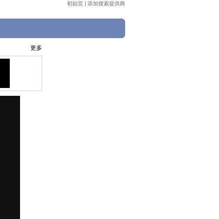
初始页
|
添加搜索提供商
更多