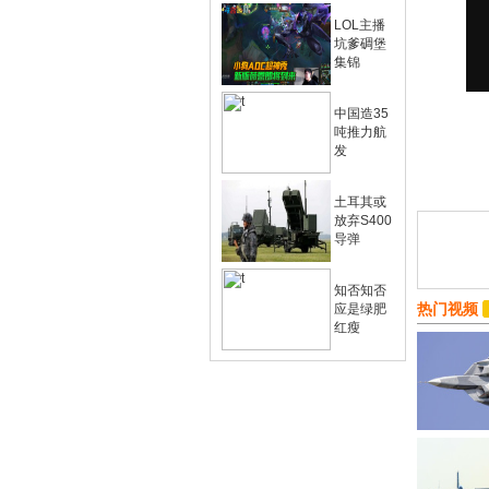
LOL主播
坑爹碉堡
集锦
中国造35
吨推力航
发
土耳其或
放弃S400
导弹
知否知否
热门视频
应是绿肥
红瘦