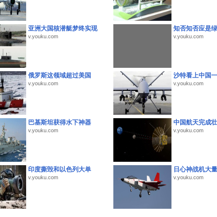
亚洲大国核潜艇梦终实现
知否知否应是
v.youku.com
v.youku.com
俄罗斯这领域超过美国
沙特看上中国
v.youku.com
v.youku.com
巴基斯坦获得水下神器
中国航天完成
v.youku.com
v.youku.com
印度撕毁和以色列大单
日心神战机大
v.youku.com
v.youku.com