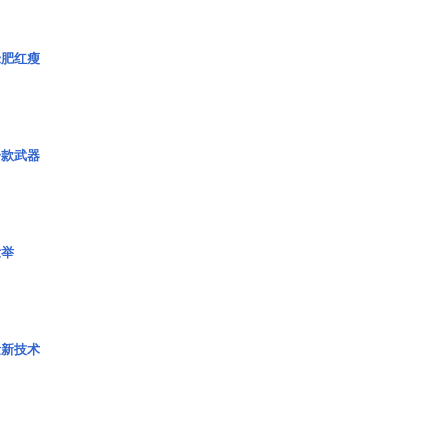
绿肥红瘦
一款武器
壮举
量新技术