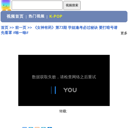
视频首页
热门视频
|
|
K-POP
首页
>>
前一页
>>
《女神有药》第73期 学姐逢考必过秘诀 要打暗号请
先看罩 #咻一咻#
更多
转载: