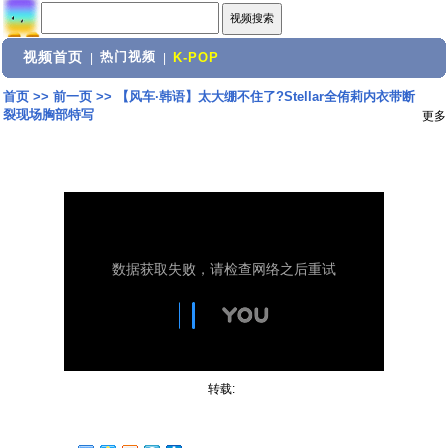
视频首页
热门视频
|
|
K-POP
首页
>>
前一页
>>
【风车·韩语】太大绷不住了?Stellar全侑莉内衣带断
裂现场胸部特写
更多
转载: