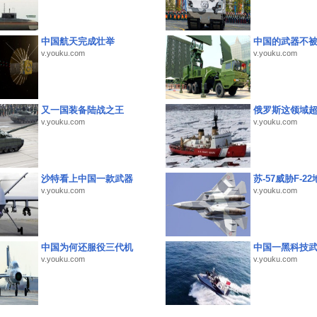
中国航天完成壮举
中国的武器不被
v.youku.com
v.youku.com
又一国装备陆战之王
俄罗斯这领域
v.youku.com
v.youku.com
沙特看上中国一款武器
苏-57威胁F-2
v.youku.com
v.youku.com
中国为何还服役三代机
中国一黑科技
v.youku.com
v.youku.com