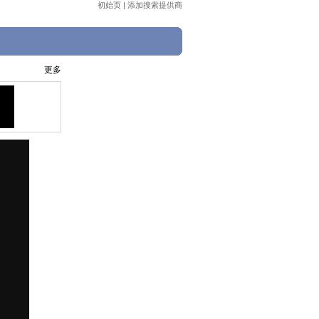
初始页
|
添加搜索提供商
更多