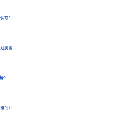
认可?
超过美国
2地位
武器问世