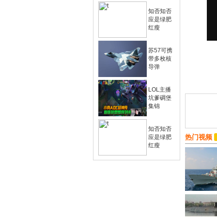
知否知否
应是绿肥
红瘦
苏57可携
带多枚核
导弹
LOL主播
坑爹碉堡
集锦
知否知否
热门视频
应是绿肥
红瘦