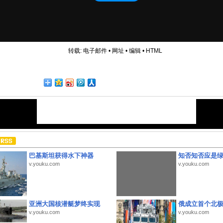
转载:
电子邮件
•
网址
•
编辑
•
HTML
巴基斯坦获得水下神器
知否知否应是
v.youku.com
v.youku.com
亚洲大国核潜艇梦终实现
俄成立首个北
v.youku.com
v.youku.com