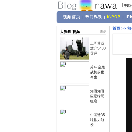
视频首页
热门视频
|
|
K-POP
|
iP
首页
>>
前
大猩猩 视频
更多
土耳其或
放弃S400
导弹
苏47金雕
战机前世
今生
知否知否
应是绿肥
红瘦
中国造35
吨推力航
发