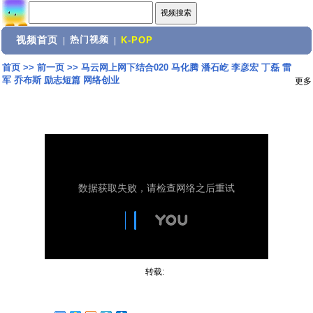
视频首页
热门视频
|
|
K-POP
首页
>>
前一页
>>
马云网上网下结合020 马化腾 潘石屹 李彦宏 丁磊 雷
军 乔布斯 励志短篇 网络创业
更多
转载: