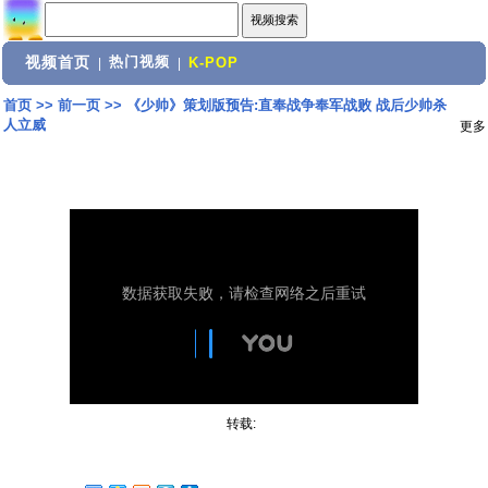
视频首页
热门视频
|
|
K-POP
首页
>>
前一页
>>
《少帅》策划版预告:直奉战争奉军战败 战后少帅杀
人立威
更多
转载: