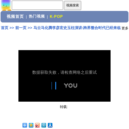
视频首页
热门视频
|
|
K-POP
首页
>>
前一页
>>
马云马化腾李彦宏史玉柱演讲:跨界整合时代已经来临
更多
转载: