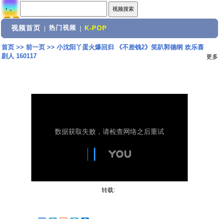
视频首页
热门视频
|
|
K-POP
首页
>>
前一页
>>
小沈阳丫蛋火爆回归 《不差钱2》笑趴郭德纲 欢乐喜
剧人 160117
更多
转载: