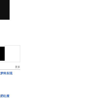
更多
艇梦终实现
绿肥红瘦