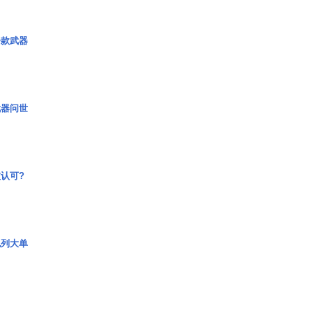
一款武器
武器问世
认可?
色列大单