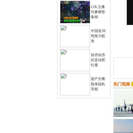
LOL主播
坑爹碉堡
集锦
中国造35
吨推力航
发
知否知否
应是绿肥
红瘦
国产天鹰
热门视频
隐身战机
亮相