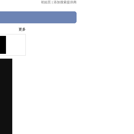
初始页
|
添加搜索提供商
更多