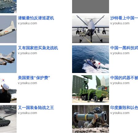
潜艇最怕反潜巡逻机
沙特看上中国
v.youku.com
v.youku.com
又有国家想买枭龙战机
中国一黑科技
v.youku.com
v.youku.com
美国要涨“保护费”
中国的武器不被
v.youku.com
v.youku.com
又一国装备陆战之王
印度撕毁和以
v.youku.com
v.youku.com