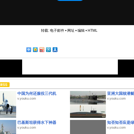
转载:
电子邮件
•
网址
•
编辑
•
HTML
中国为何还服役三代机
亚洲大国核潜
v.youku.com
v.youku.com
巴基斯坦获得水下神器
知否知否应是
v.youku.com
v.youku.com