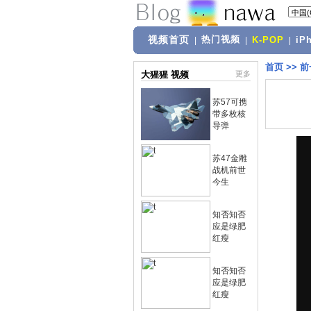
视频首页
热门视频
|
|
K-POP
|
iP
首页
>>
前
大猩猩 视频
更多
苏57可携
带多枚核
导弹
苏47金雕
战机前世
今生
知否知否
应是绿肥
红瘦
知否知否
应是绿肥
红瘦