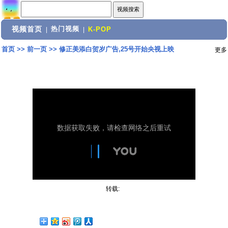
视频首页
热门视频
|
|
K-POP
首页
>>
前一页
>>
修正美添白贺岁广告,25号开始央视上映
更多
转载: