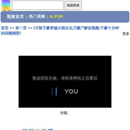
视频首页
热门视频
|
|
K-POP
首页
>>
前一页
>>
CF陈子豪穿越火线生化刀僵尸解说视频:子豪十分钟
的回顾精彩!
更多
转载: