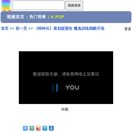
视频首页
热门视频
|
|
K-POP
首页
>>
前一页
>>
《特种兵》策划版预告 魔鬼训练残酷开场
更多
转载: