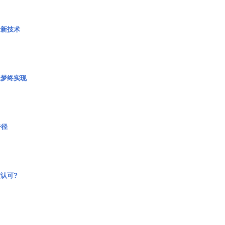
量新技术
艇梦终实现
奇径
认可?