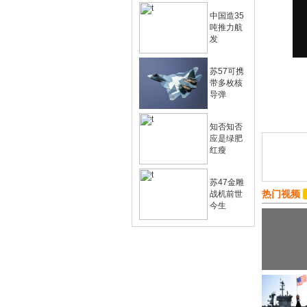
中国造35
吨推力航
发
苏57可携
带多枚核
导弹
知否知否
应是绿肥
红瘦
苏47金雕
热门视频
战机前世
今生