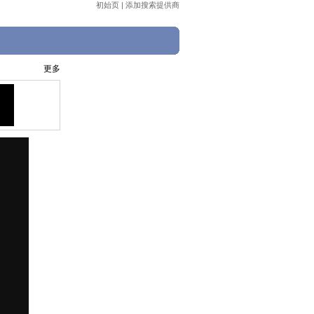
初始页
|
添加搜索提供商
更多