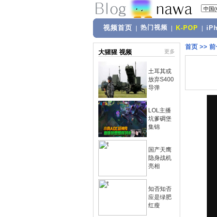
视频首页
热门视频
|
|
K-POP
|
iP
首页
>>
前
大猩猩 视频
更多
土耳其或
放弃S400
导弹
LOL主播
坑爹碉堡
集锦
国产天鹰
隐身战机
亮相
知否知否
应是绿肥
红瘦