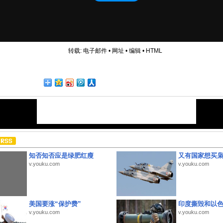
转载:
电子邮件
•
网址
•
编辑
•
HTML
知否知否应是绿肥红瘦
又有国家想买
v.youku.com
v.youku.com
美国要涨“保护费”
印度撕毁和以
v.youku.com
v.youku.com