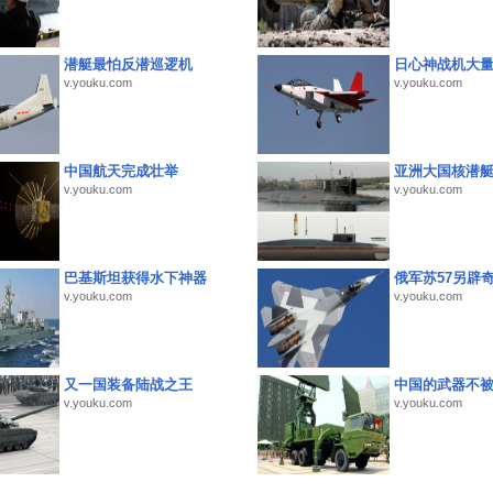
潜艇最怕反潜巡逻机
日心神战机大
v.youku.com
v.youku.com
中国航天完成壮举
亚洲大国核潜
v.youku.com
v.youku.com
巴基斯坦获得水下神器
俄军苏57另辟
v.youku.com
v.youku.com
又一国装备陆战之王
中国的武器不被
v.youku.com
v.youku.com