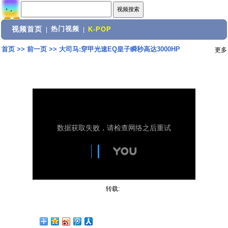
视频首页
热门视频
|
|
K-POP
首页
>>
前一页
>>
大司马:穿甲光速EQ皇子瞬秒高达3000HP
更多
转载: