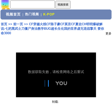
视频首页
热门视频
|
|
K-POP
首页
>>
前一页
>>
CF穿越火线CF陈子豪CF莫言CF夏佐CH明明爆破解
说:七把黑武士刀僵尸身法教学BUG超长生化我的世界虚无逆战擎天 要你
命3000
更多
转载: