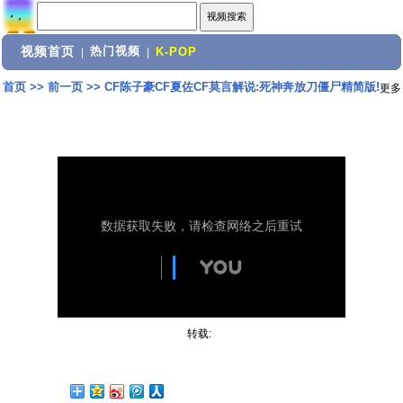
视频首页
热门视频
|
|
K-POP
首页
>>
前一页
>>
CF陈子豪CF夏佐CF莫言解说:死神奔放刀僵尸精简版!
更多
转载: