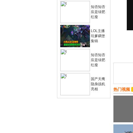
知否知否
应是绿肥
红瘦
LOL主播
坑爹碉堡
集锦
知否知否
应是绿肥
红瘦
国产天鹰
隐身战机
亮相
热门视频