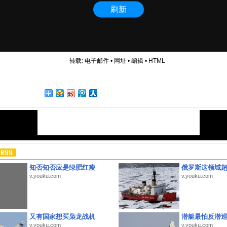
转载:
电子邮件
•
网址
•
编辑
•
HTML
知否知否应是绿肥红瘦
俄罗斯这领域
v.youku.com
v.youku.com
又有国家想买枭龙战机
潜艇最怕反潜
v.youku.com
v.youku.com