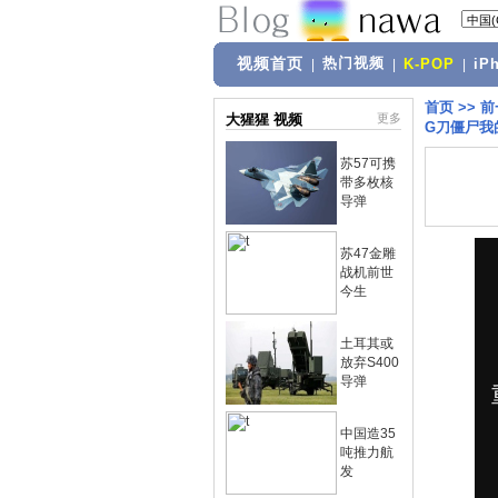
视频首页
热门视频
|
|
K-POP
|
iP
首页
>>
前
大猩猩 视频
更多
G刀僵尸我
苏57可携
带多枚核
导弹
苏47金雕
战机前世
今生
土耳其或
放弃S400
导弹
中国造35
吨推力航
发