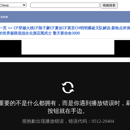
hone
一页
>>
CF穿越火线CF陈子豪CF夏佐CF莫言CH明明爆破灭队解说:新枪点评
的世界极限逆战生化酒店黑武士 擎天要你命3000