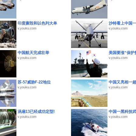
印度撕毁和以色列大单
沙特看上中国
v.youku.com
v.youku.com
中国航天完成壮举
美国要涨“保护
v.youku.com
v.youku.com
苏-57威胁F-22地位
中国又亮相一
v.youku.com
v.youku.com
涡扇13已经成功定型!
中国一黑科技
v.youku.com
v.youku.com