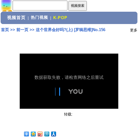
视频首页
热门视频
|
|
K-POP
首页
>>
前一页
>>
这个世界会好吗?(上) [罗辑思维]No.156
更多
转载: