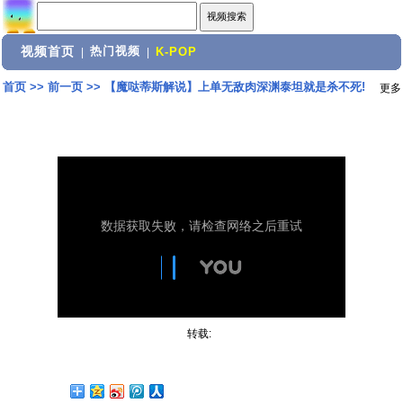
视频首页
热门视频
|
|
K-POP
首页
>>
前一页
>>
【魔哒蒂斯解说】上单无敌肉深渊泰坦就是杀不死!
更多
转载: