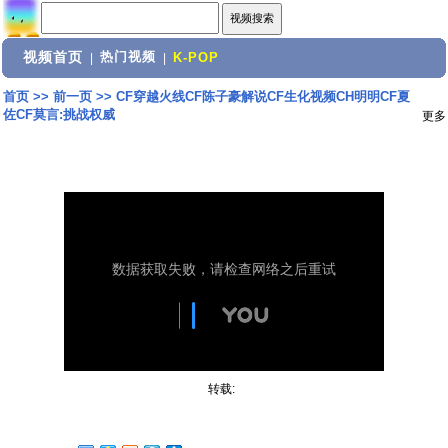
视频首页
热门视频
|
|
K-POP
首页
>>
前一页
>>
CF穿越火线CF陈子豪解说CF生化视频CH明明CF夏
佐CF莫言:挑战权威
更多
转载: