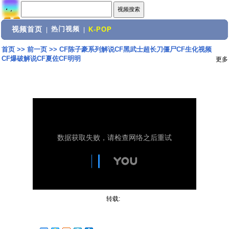
视频首页
热门视频
|
|
K-POP
首页
>>
前一页
>>
CF陈子豪系列解说CF黑武士超长刀僵尸CF生化视频
CF爆破解说CF夏佐CF明明
更多
转载: