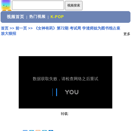
视频首页
热门视频
|
|
K-POP
首页
>>
前一页
>>
《女神有药》第72期 考试周 学渣师姐为图书馆占座
放大狠招
更多
转载: