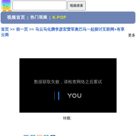
视频首页
热门视频
|
|
K-POP
首页
>>
前一页
>>
马云马化腾李彦宏雷军奥巴马一起探讨互联网+有享
云商
更多
转载: