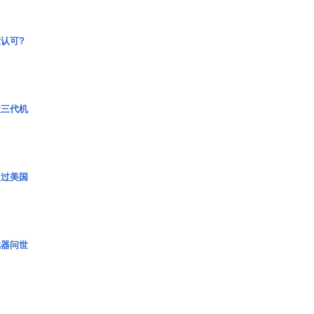
认可?
役三代机
超过美国
武器问世