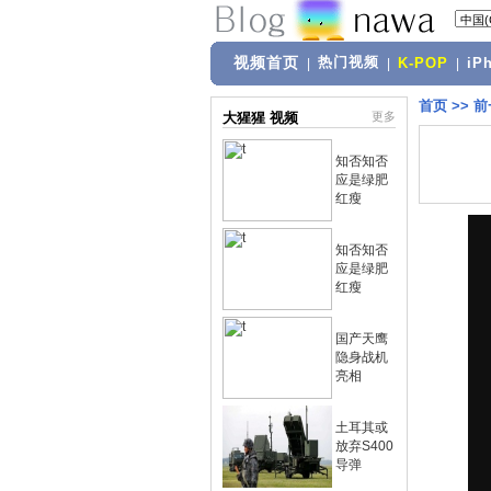
视频首页
热门视频
|
|
K-POP
|
iP
首页
>>
前
大猩猩 视频
更多
知否知否
应是绿肥
红瘦
知否知否
应是绿肥
红瘦
国产天鹰
隐身战机
亮相
土耳其或
放弃S400
导弹