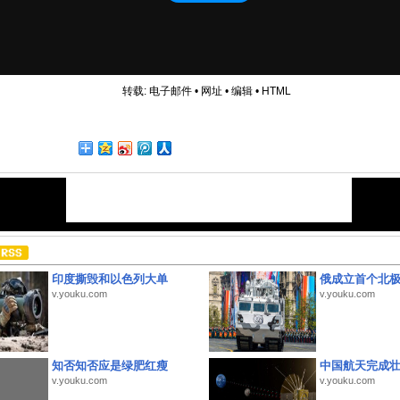
转载:
电子邮件
•
网址
•
编辑
•
HTML
印度撕毁和以色列大单
俄成立首个北
v.youku.com
v.youku.com
知否知否应是绿肥红瘦
中国航天完成
v.youku.com
v.youku.com