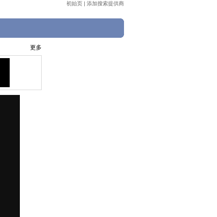
初始页
|
添加搜索提供商
更多