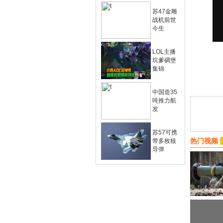
苏47金雕
战机前世
今生
LOL主播
坑爹碉堡
集锦
中国造35
吨推力航
发
苏57可携
热门视频
带多枚核
导弹