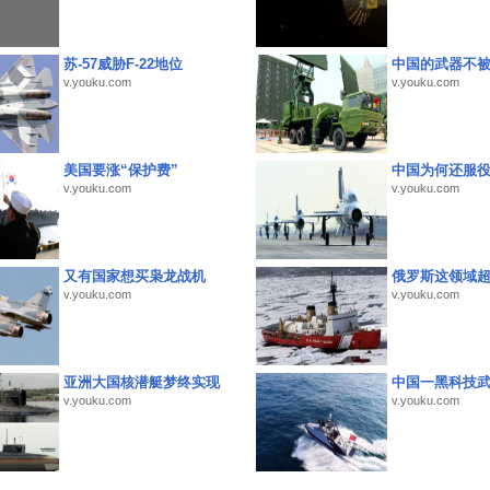
苏-57威胁F-22地位
中国的武器不被
v.youku.com
v.youku.com
美国要涨“保护费”
中国为何还服
v.youku.com
v.youku.com
又有国家想买枭龙战机
俄罗斯这领域
v.youku.com
v.youku.com
亚洲大国核潜艇梦终实现
中国一黑科技
v.youku.com
v.youku.com