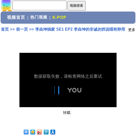
视频首页
热门视频
|
|
K-POP
首页
>>
前一页
>>
李垚坤独家 SE1 EP2 李垚坤的非诚勿扰说唱有卵用
更多
转载: